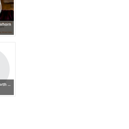
erhorn
Lied Edition 11 - North German Poets