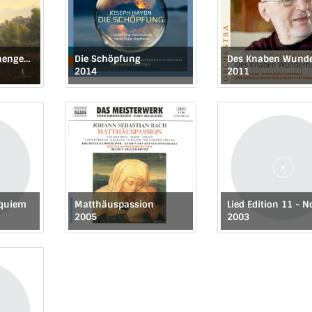
Schubert: Schwanengesang / Weber: Frühe Lieder
Die Schöpfung
Des Knaben Wund
2014
2011
equiem
Matthäuspassion
2005
2003