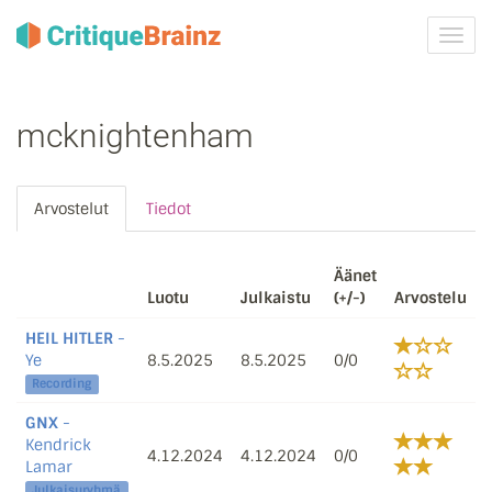
Vaih
navig
mcknightenham
Arvostelut
Tiedot
Äänet
Luotu
Julkaistu
(+/-)
Arvostelu
HEIL HITLER
-
Ye
8.5.2025
8.5.2025
0/0
Recording
GNX
-
Kendrick
4.12.2024
4.12.2024
0/0
Lamar
Julkaisuryhmä