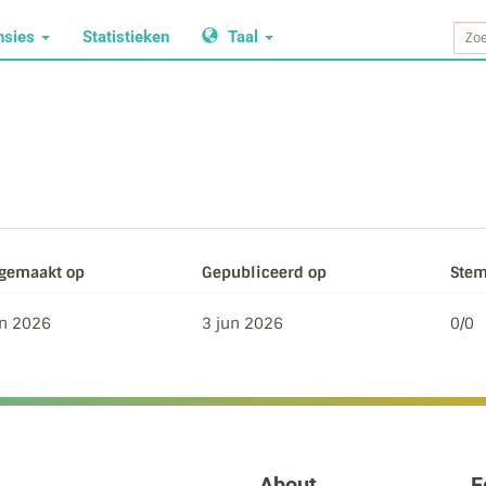
nsies
Statistieken
Taal
gemaakt op
Gepubliceerd op
Stem
un 2026
3 jun 2026
0/0
About
F