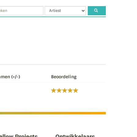
men (+/-)
Beoordeling
ellow Projects
Ontwikkelaars