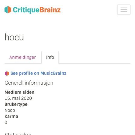
Skru
på
navig
hocu
Anmeldinger
Info
See profile on MusicBrainz
Generell informasjon
Medlem siden
15. mai 2020
Brukertype
Noob
Karma
0
Statistikker