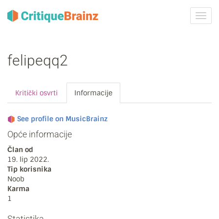
Uklju
ili
isklju
navig
felipeqq2
Kritički osvrti
Informacije
See profile on MusicBrainz
Opće informacije
Član od
19. lip 2022.
Tip korisnika
Noob
Karma
1
Statistika