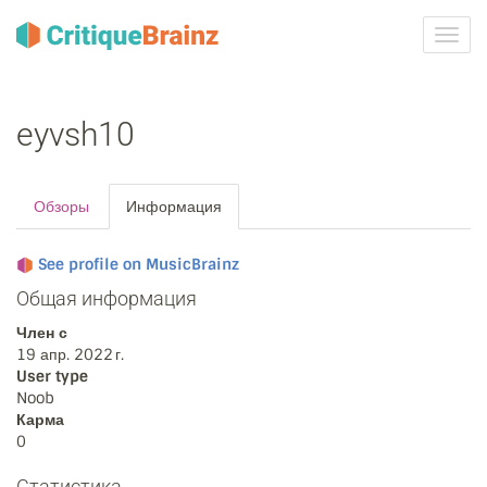
Toggl
navig
eyvsh10
Обзоры
Информация
See profile on MusicBrainz
Общая информация
Член с
19 апр. 2022 г.
User type
Noob
Карма
0
Статистика