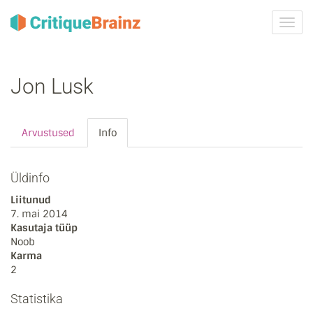
Toggl
navig
Jon Lusk
Arvustused
Info
Üldinfo
Liitunud
7. mai 2014
Kasutaja tüüp
Noob
Karma
2
Statistika