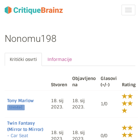
Uklju
ili
isklju
navig
Nonomu198
Kritički osvrti
Informacije
Objavljeno
Glasovi
Stvoren
na
(+/-)
Rating
Tony Marlow
18. sij
18. sij
1/0
2023.
2023.
Izvođač
Twin Fantasy
(Mirror to Mirror)
18. sij
18. sij
- Car Seat
0/0
2023.
2023.