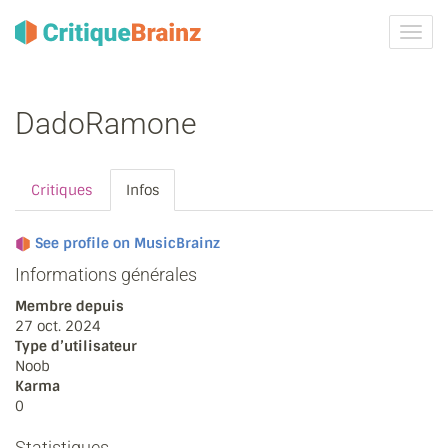
Activ
la
navig
DadoRamone
Critiques
Infos
See profile on MusicBrainz
Informations générales
Membre depuis
27 oct. 2024
Type d’utilisateur
Noob
Karma
0
Statistiques