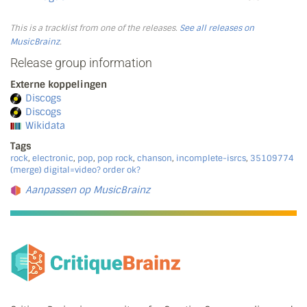
This is a tracklist from one of the releases.
See all releases on
MusicBrainz
.
Release group information
Externe koppelingen
Discogs
Discogs
Wikidata
Tags
rock
,
electronic
,
pop
,
pop rock
,
chanson
,
incomplete-isrcs
,
35109774
(merge) digital=video? order ok?
Aanpassen op MusicBrainz