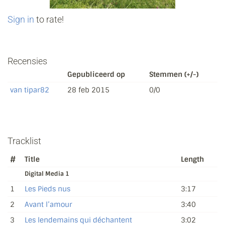
Sign in
to rate!
Recensies
Gepubliceerd op
Stemmen (+/-)
van tipar82
28 feb 2015
0/0
Tracklist
#
Title
Length
Digital Media 1
1
Les Pieds nus
3:17
2
Avant l’amour
3:40
3
Les lendemains qui déchantent
3:02