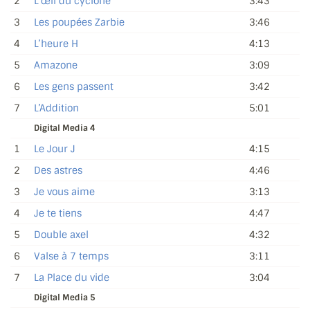
2
L’œil du cyclone
3:43
3
Les poupées Zarbie
3:46
4
L’heure H
4:13
5
Amazone
3:09
6
Les gens passent
3:42
7
L’Addition
5:01
Digital Media 4
1
Le Jour J
4:15
2
Des astres
4:46
3
Je vous aime
3:13
4
Je te tiens
4:47
5
Double axel
4:32
6
Valse à 7 temps
3:11
7
La Place du vide
3:04
Digital Media 5