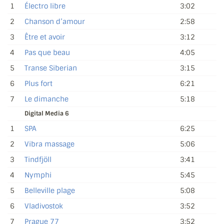
1
Électro libre
3:02
2
Chanson d’amour
2:58
3
Être et avoir
3:12
4
Pas que beau
4:05
5
Transe Siberian
3:15
6
Plus fort
6:21
7
Le dimanche
5:18
Digital Media 6
1
SPA
6:25
2
Vibra massage
5:06
3
Tindfjöll
3:41
4
Nymphi
5:45
5
Belleville plage
5:08
6
Vladivostok
3:52
7
Prague 77
3:52