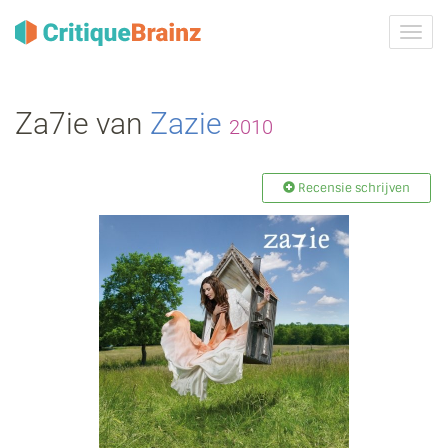
Navig
tonen
Za7ie van
Zazie
2010
Recensie schrijven