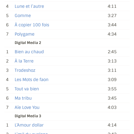
4
Lune et l’autre
4:11
5
Gomme
3:27
6
À copier 100 fois
3:44
7
Polygame
4:34
Digital Media 2
1
Bien au chaud
2:45
2
À la Terre
3:13
3
Trodeshoz
3:11
4
Les Mots de faon
3:09
5
Tout va bien
3:55
6
Ma tribu
3:45
7
Aïe Love You
4:03
Digital Media 3
1
L’Amour dollar
4:14