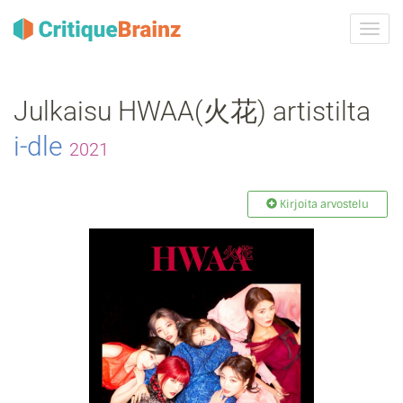
Vaih
navig
Julkaisu HWAA(火花) artistilta
i‐dle
2021
Kirjoita arvostelu