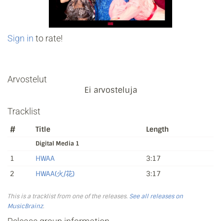
Sign in
to rate!
Arvostelut
Ei arvosteluja
Tracklist
#
Title
Length
Digital Media 1
1
HWAA
3:17
2
HWAA(火/花)
3:17
This is a tracklist from one of the releases.
See all releases on
MusicBrainz
.