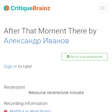
Attiva
navig
After That Moment There by
Александр Иванов
Scrivi una recensione
Sign in
to rate!
Recensioni
Nessuna recensione trovata
Recording information
Modifica su MusicBrainz