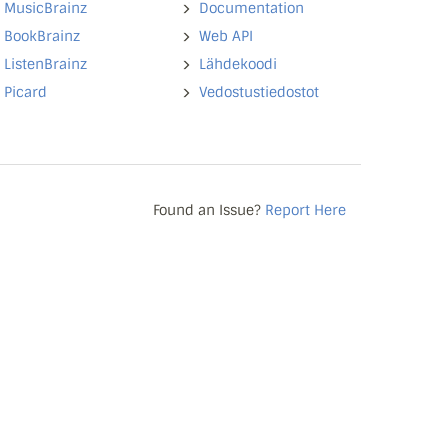
MusicBrainz
Documentation
BookBrainz
Web API
ListenBrainz
Lähdekoodi
Picard
Vedostustiedostot
Found an Issue?
Report Here