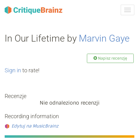
Przeł
nawig
In Our Lifetime by
Marvin Gaye
Napisz recenzję
Sign in
to rate!
Recenzje
Nie odnaleziono recenzji
Recording information
Edytuj na MusicBrainz