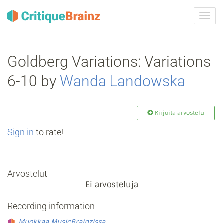
Vaih
navig
Goldberg Variations: Variations
6-10 by
Wanda Landowska
Kirjoita arvostelu
Sign in
to rate!
Arvostelut
Ei arvosteluja
Recording information
Muokkaa MusicBrainzissa