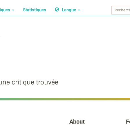
tiques
Statistiques
Langue
e
ne critique trouvée
About
F