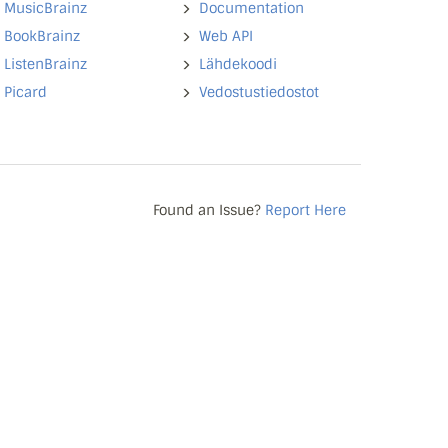
MusicBrainz
Documentation
BookBrainz
Web API
ListenBrainz
Lähdekoodi
Picard
Vedostustiedostot
Found an Issue?
Report Here