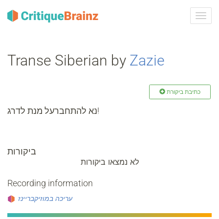
ברר
ניווט
Transe Siberian by
Zazie
כתיבת ביקורת
נא להתחברעל מנת לדרג!
ביקורות
לא נמצאו ביקורות
Recording information
עריכה במוזיקבריינז