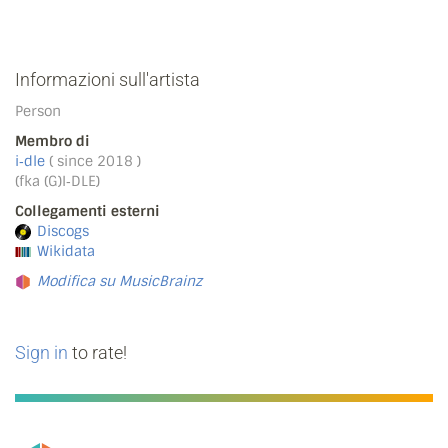
Informazioni sull'artista
Person
Membro di
i‐dle
( since 2018 )
(fka (G)I‐DLE)
Collegamenti esterni
Discogs
Wikidata
Modifica su MusicBrainz
Sign in
to rate!