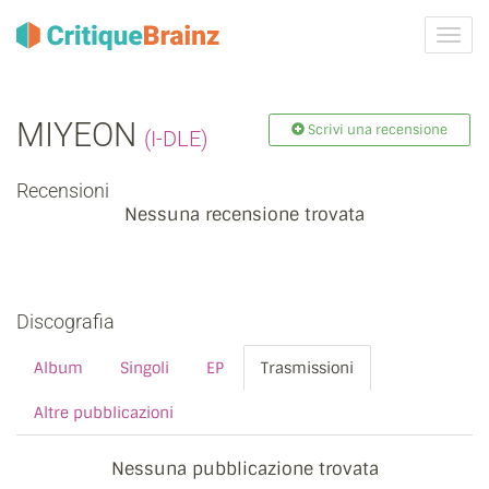
Attiva
navig
MIYEON
Scrivi una recensione
(I-DLE)
Recensioni
Nessuna recensione trovata
Discografia
Album
Singoli
EP
Trasmissioni
Altre pubblicazioni
Nessuna pubblicazione trovata