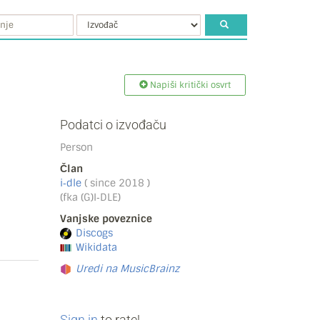
Napiši kritički osvrt
Podatci o izvođaču
Person
Član
i‐dle
( since 2018 )
(fka (G)I‐DLE)
Vanjske poveznice
Discogs
Wikidata
Uredi na MusicBrainz
Sign in
to rate!