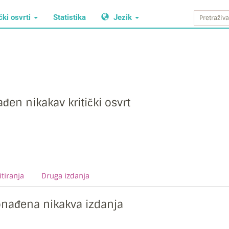
čki osvrti
Statistika
Jezik
đen nikakav kritički osvrt
tiranja
Druga izdanja
onađena nikakva izdanja