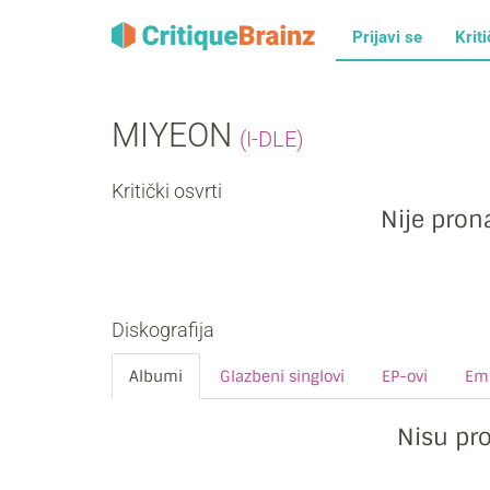
Prijavi se
Kriti
MIYEON
(I-DLE)
Kritički osvrti
Nije prona
Diskografija
Albumi
Glazbeni singlovi
EP-ovi
Emi
Nisu pr