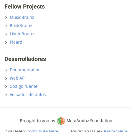
Fellow Projects
MusicBrainz
BookBrainz
ListenBrainz
Picard
Desarrolladores
Documentation
Web API
Código fuente
Volcados de datos
Brought to you by
MetaBrainz Foundation
OSS Geek?
Contribute Here
Found an Issue?
Report Here