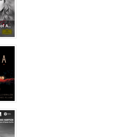
Diva: The Very Best of Anna Netrebko