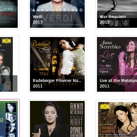
Verdi
War Requiem
2013
2013
Radeberger Pilsener Nacht der Stars: Anna Netrebko
2011
2011