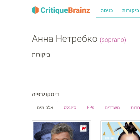
רות
כניסה
Анна Нетребко
(soprano)
ביקורות
דיסקוגרפיה
אלבומים
סינגלס
EPs
משדרים
חרות