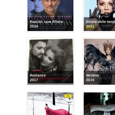
Puccini: Love Affairs
Amata dalle tene
2024
2021
Romanza
Verismo
2017
2016