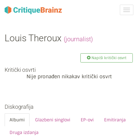
Uklju
ili
isklju
navig
Louis Theroux
(journalist)
Napiši kritički osvrt
Kritički osvrti
Nije pronađen nikakav kritički osvrt
Diskografija
Albumi
Glazbeni singlovi
EP-ovi
Emitiranja
Druga izdanja