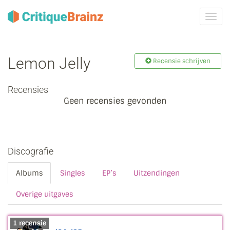
Navig
tonen
Lemon Jelly
Recensie schrijven
Recensies
Geen recensies gevonden
Discografie
Albums
Singles
EP’s
Uitzendingen
Overige uitgaves
1 recensie