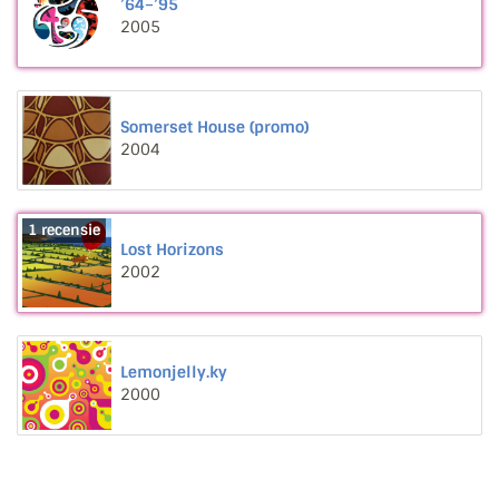
’64–’95
2005
Somerset House (promo)
2004
1 recensie
Lost Horizons
2002
Lemonjelly.ky
2000