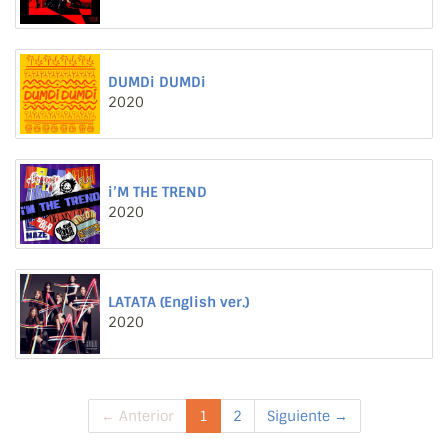
DUMDi DUMDi
2020
i’M THE TREND
2020
LATATA (English ver.)
2020
← Anterior
1
2
Siguiente →