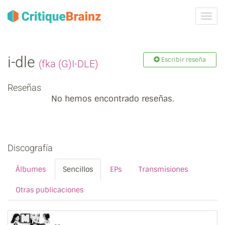
Camb
la
nave
i‐dle
Escribir reseña
(fka (G)I‐DLE)
Reseñas
No hemos encontrado reseñas.
Discografía
Álbumes
Sencillos
EPs
Transmisiones
Otras publicaciones