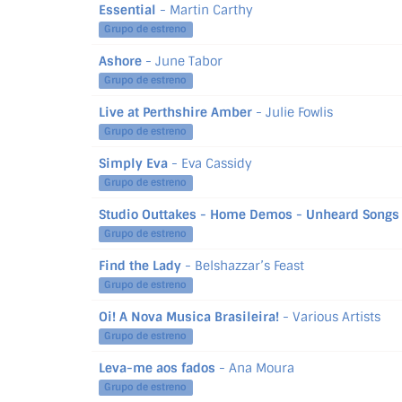
Essential
- Martin Carthy
Grupo de estreno
Ashore
- June Tabor
Grupo de estreno
Live at Perthshire Amber
- Julie Fowlis
Grupo de estreno
Simply Eva
- Eva Cassidy
Grupo de estreno
Studio Outtakes - Home Demos - Unheard Songs 
Grupo de estreno
Find the Lady
- Belshazzar’s Feast
Grupo de estreno
Oi! A Nova Musica Brasileira!
- Various Artists
Grupo de estreno
Leva-me aos fados
- Ana Moura
Grupo de estreno