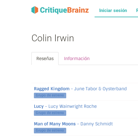
Iniciar sesión
Colin Irwin
Reseñas
Información
Ragged Kingdom
- June Tabor & Oysterband
Grupo de estreno
Lucy
- Lucy Wainwright Roche
Grupo de estreno
Man of Many Moons
- Danny Schmidt
Grupo de estreno