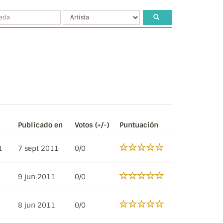
Publicado en
Votos (+/-)
Puntuación
1
7 sept 2011
0/0
9 jun 2011
0/0
8 jun 2011
0/0