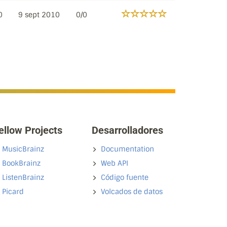
0
9 sept 2010
0/0
ellow Projects
Desarrolladores
MusicBrainz
Documentation
BookBrainz
Web API
ListenBrainz
Código fuente
Picard
Volcados de datos