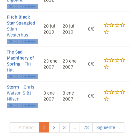
Bigband
2012
Grupo de estreno
Pitch Black
Star Spangled
-
28 jul
28 jul
Stian
0/0
2010
2010
Westerhus
Grupo de estreno
The Sad
Machinery of
23 ene
23 ene
Spring
- Tin
0/0
2007
2007
Hat
Grupo de estreno
Storm
- Chris
Watson & BJ
8 ene
8 ene
0/0
Nilsen
2007
2007
Grupo de estreno
← Anterior
1
2
3
...
28
Siguiente →