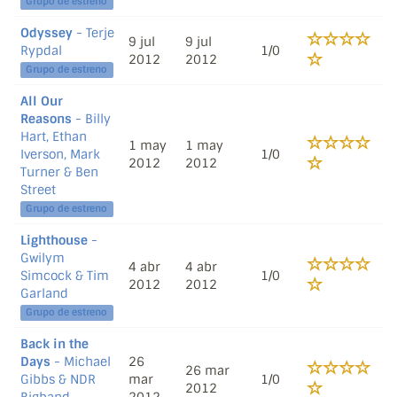
Grupo de estreno
Odyssey
- Terje
9 jul
9 jul
Rypdal
1/0
2012
2012
Grupo de estreno
All Our
Reasons
- Billy
Hart, Ethan
1 may
1 may
Iverson, Mark
1/0
2012
2012
Turner & Ben
Street
Grupo de estreno
Lighthouse
-
Gwilym
4 abr
4 abr
Simcock & Tim
1/0
2012
2012
Garland
Grupo de estreno
Back in the
Days
- Michael
26
26 mar
Gibbs & NDR
mar
1/0
2012