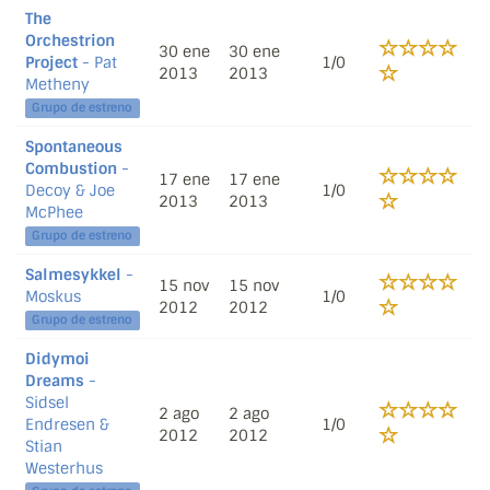
The
Orchestrion
30 ene
30 ene
Project
- Pat
1/0
2013
2013
Metheny
Grupo de estreno
Spontaneous
Combustion
-
17 ene
17 ene
Decoy & Joe
1/0
2013
2013
McPhee
Grupo de estreno
Salmesykkel
-
15 nov
15 nov
Moskus
1/0
2012
2012
Grupo de estreno
Didymoi
Dreams
-
Sidsel
2 ago
2 ago
Endresen &
1/0
2012
2012
Stian
Westerhus