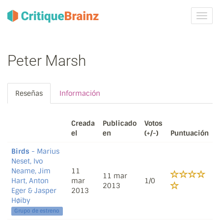
Camb
la
nave
Peter Marsh
Reseñas
Información
Creada
Publicado
Votos
el
en
(+/-)
Puntuación
Birds
- Marius
Neset, Ivo
Neame, Jim
11
11 mar
Hart, Anton
mar
1/0
2013
Eger & Jasper
2013
Høiby
Grupo de estreno