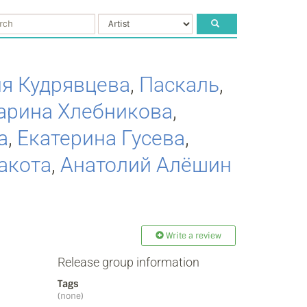
я Кудрявцева
,
Паскаль
,
арина Хлебникова
,
а
,
Екатерина Гусева
,
акота
,
Анатолий Алёшин
Write a review
Release group information
Tags
(none)