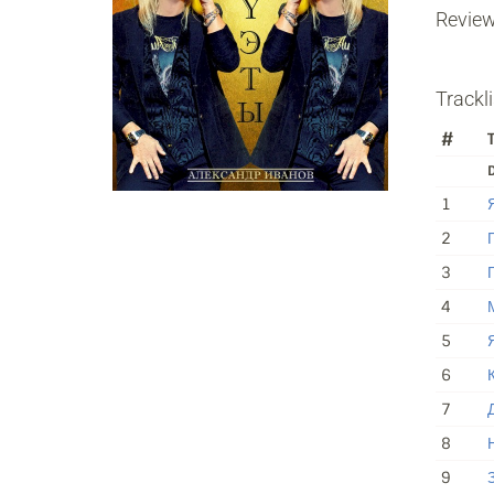
Revie
Trackli
#
T
D
1
2
3
4
5
6
7
8
Н
9