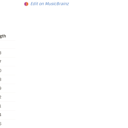
Edit on MusicBrainz
gth
3
7
0
3
9
2
1
4
6