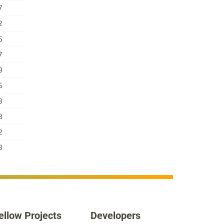
7
2
5
7
9
5
8
8
2
8
ellow Projects
Developers