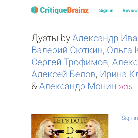
Sign in
Revie
Дуэты by
Александр Ива
Валерий Сюткин
,
Ольга 
Сергей Трофимов
,
Алек
Алексей Белов
,
Ирина К
&
Александр Монин
2015
Sign in