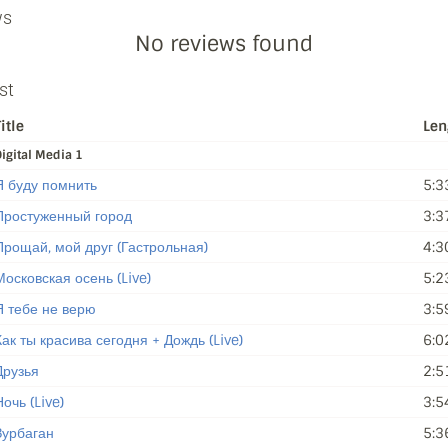
ws
No reviews found
st
itle
Len
igital Media 1
Я буду помнить
5:3
Простуженный город
3:3
Прощай, мой друг (Гастрольная)
4:3
Московская осень (Live)
5:2
Я тебе не верю
3:5
Как ты красива сегодня + Дождь (Live)
6:0
Друзья
2:5
очь (Live)
3:5
Зурбаган
5:3