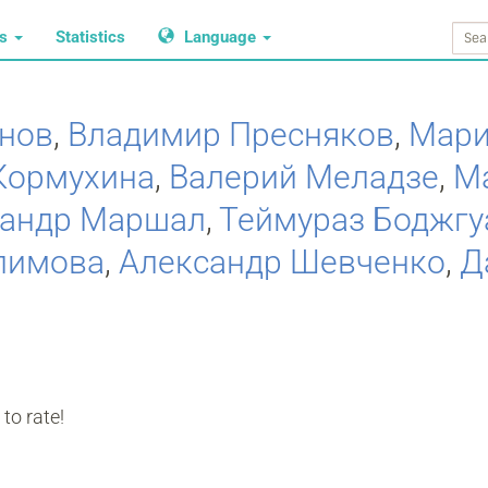
ws
Statistics
Language
нов
,
Владимир Пресняков
,
Мари
Кормухина
,
Валерий Меладзе
,
М
сандр Маршал
,
Теймураз Боджгу
лимова
,
Александр Шевченко
,
Д
to rate!