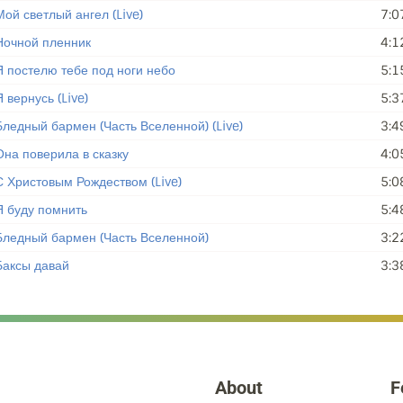
Мой светлый ангел (Live)
7:0
Ночной пленник
4:1
Я постелю тебе под ноги небо
5:1
 вернусь (Live)
5:3
Бледный бармен (Часть Вселенной) (Live)
3:4
Она поверила в сказку
4:0
С Христовым Рождеством (Live)
5:0
Я буду помнить
5:4
Бледный бармен (Часть Вселенной)
3:2
Баксы давай
3:3
About
F