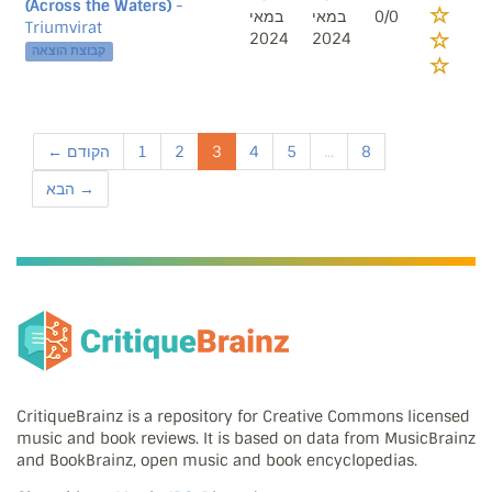
(Across the Waters)
-
במאי
במאי
0/0
Triumvirat
2024
2024
קבוצת הוצאה
← הקודם
1
2
3
4
5
...
8
הבא →
CritiqueBrainz is a repository for Creative Commons licensed
music and book reviews. It is based on data from MusicBrainz
and BookBrainz, open music and book encyclopedias.