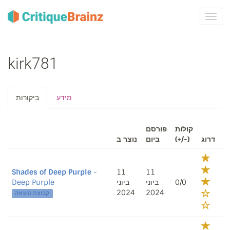
ברר
ניווט
kirk781
מידע
ביקורות
קולות
פורסם
נוצר ב
ביום
(+/-)
דרוג
Shades of Deep Purple
-
11
11
Deep Purple
ביוני
ביוני
0/0
2024
2024
קבוצת הוצאה