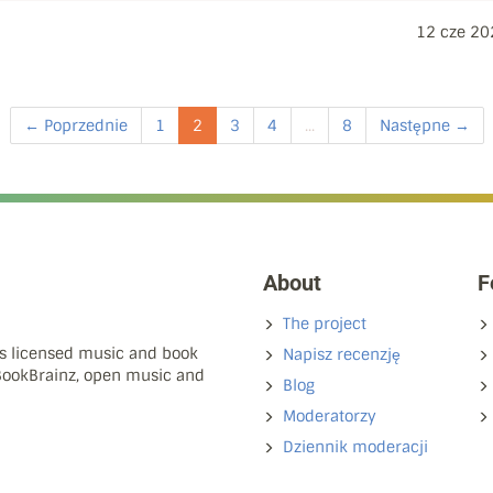
12 cze 20
← Poprzednie
1
2
3
4
...
8
Następne →
About
F
The project
ns licensed music and book
Napisz recenzję
 BookBrainz, open music and
Blog
Moderatorzy
Dziennik moderacji