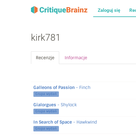
Zaloguj się
Re
kirk781
Recenzje
Informacje
Galleons of Passion
- Finch
Grupa wydań
Gialorgues
- Shylock
Grupa wydań
In Search of Space
- Hawkwind
Grupa wydań