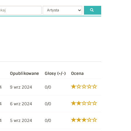
Opublikowane
Głosy (+/-)
Ocena
4
9 wrz 2024
0/0
4
6 wrz 2024
0/0
4
5 wrz 2024
0/0