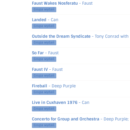
Faust Wakes Nosferatu
- Faust
Grupa wydań
Landed
- Can
Grupa wydań
Outside the Dream Syndicate
- Tony Conrad with 
Grupa wydań
So Far
- Faust
Grupa wydań
Faust IV
- Faust
Grupa wydań
Fireball
- Deep Purple
Grupa wydań
Live in Cuxhaven 1976
- Can
Grupa wydań
Concerto for Group and Orchestra
- Deep Purple; 
Grupa wydań