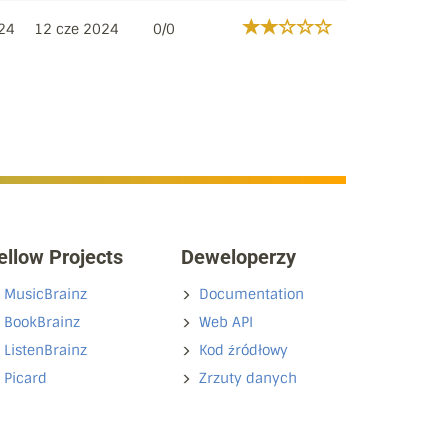
24
12 cze 2024
0/0
ellow Projects
Deweloperzy
MusicBrainz
Documentation
BookBrainz
Web API
ListenBrainz
Kod źródłowy
Picard
Zrzuty danych