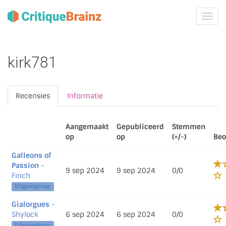
Navig
tonen
kirk781
Recensies
Informatie
Aangemaakt
Gepubliceerd
Stemmen
op
op
(+/-)
Beo
Galleons of
Passion
-
9 sep 2024
9 sep 2024
0/0
Finch
Uitgavegroep
Gialorgues
-
Shylock
6 sep 2024
6 sep 2024
0/0
Uitgavegroep