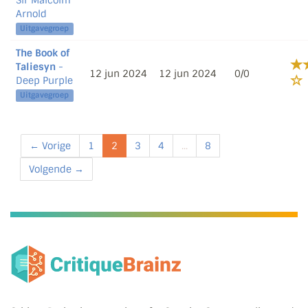
Sir Malcolm
Arnold
Uitgavegroep
The Book of
Taliesyn
-
12 jun 2024
12 jun 2024
0/0
Deep Purple
Uitgavegroep
← Vorige
1
2
3
4
...
8
Volgende →