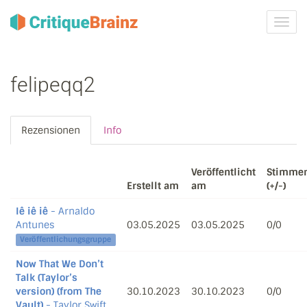
Navig
ein-/
felipeqq2
Rezensionen
Info
Veröffentlicht
Stimme
Erstellt am
am
(+/-)
Iê iê iê
- Arnaldo
Antunes
03.05.2025
03.05.2025
0/0
Veröffentlichungsgruppe
Now That We Don’t
Talk (Taylor’s
version) (from The
30.10.2023
30.10.2023
0/0
Vault)
- Taylor Swift