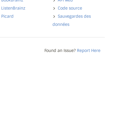
BookBrainz
API web
ListenBrainz
Code source
Picard
Sauvegardes des
données
Found an Issue?
Report Here