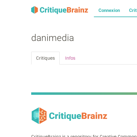
Connexion
Cri
danimedia
Critiques
Infos
CritiqueBrainz is a repository for Creative Commo