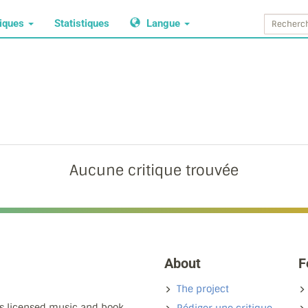
tiques
Statistiques
Langue
Aucune critique trouvée
About
F
The project
ns licensed music and book