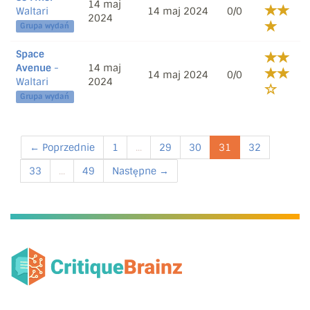
14 maj
Waltari
14 maj 2024
0/0
2024
Grupa wydań
Space
Avenue
-
14 maj
14 maj 2024
0/0
Waltari
2024
Grupa wydań
← Poprzednie
1
...
29
30
31
32
33
...
49
Następne →