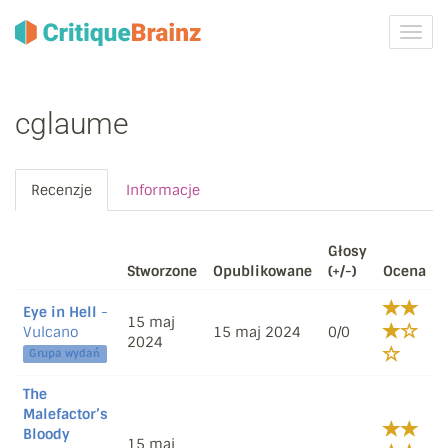
Przeł
nawig
cglaume
Recenzje
Informacje
Głosy
Stworzone
Opublikowane
(+/-)
Ocena
Eye in Hell
-
15 maj
Vulcano
15 maj 2024
0/0
2024
Grupa wydań
The
Malefactor’s
Bloody
15 maj