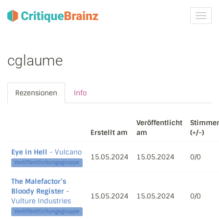
Navig
ein-/
cglaume
Rezensionen
Info
Veröffentlicht
Stimme
Erstellt am
am
(+/-)
Eye in Hell
- Vulcano
15.05.2024
15.05.2024
0/0
Veröffentlichungsgruppe
The Malefactor’s
Bloody Register
-
15.05.2024
15.05.2024
0/0
Vulture Industries
Veröffentlichungsgruppe