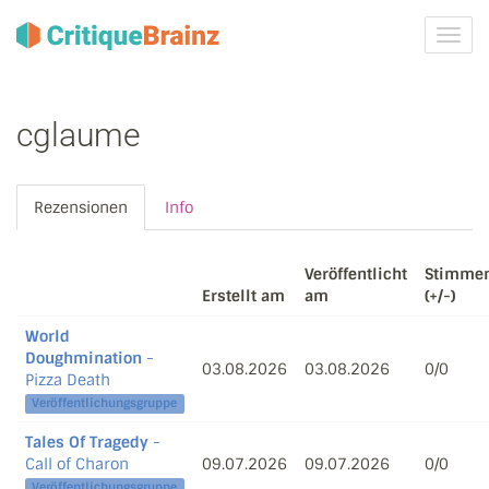
Navig
ein-/
cglaume
Rezensionen
Info
Veröffentlicht
Stimme
Erstellt am
am
(+/-)
World
Doughmination
-
03.08.2026
03.08.2026
0/0
Pizza Death
Veröffentlichungsgruppe
Tales Of Tragedy
-
Call of Charon
09.07.2026
09.07.2026
0/0
Veröffentlichungsgruppe