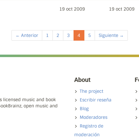
19 oct 2009
19 oct 2009
← Anterior
1
2
3
4
5
Siguiente →
About
F
The project
ns licensed music and book
Escribir reseña
 BookBrainz, open music and
Blog
Moderadores
Registro de
moderación