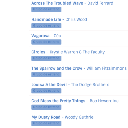
Across The Troubled Wave
- David Ferrard
Grupo de estreno
Handmade Life
- Chris Wood
Grupo de estreno
Vagarosa
- Céu
Grupo de estreno
Circles
- Krystle Warren & The Faculty
Grupo de estreno
The Sparrow and the Crow
- William Fitzsimmons
Grupo de estreno
Louisa & the Devil
- The Dodge Brothers
Grupo de estreno
God Bless the Pretty Things
- Boo Hewerdine
Grupo de estreno
My Dusty Road
- Woody Guthrie
Grupo de estreno