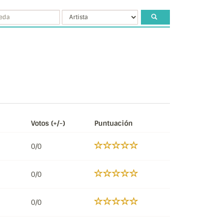
Votos (+/-)
Puntuación
0/0
0/0
0/0