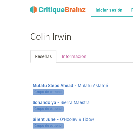
Iniciar sesión
Colin Irwin
Reseñas
Información
Mulatu Steps Ahead
- Mulatu Astatqé
Grupo de estreno
Sonando ya
- Sierra Maestra
Grupo de estreno
Silent June
- O'Hooley & Tidow
Grupo de estreno