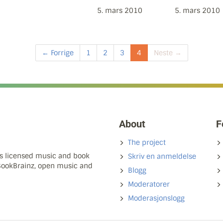
5. mars 2010
5. mars 2010
← Forrige
1
2
3
4
Neste →
About
F
The project
ns licensed music and book
Skriv en anmeldelse
 BookBrainz, open music and
Blogg
Moderatorer
Moderasjonslogg