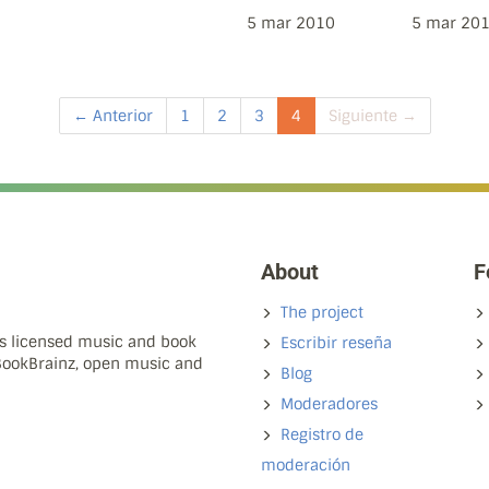
5 mar 2010
5 mar 20
← Anterior
1
2
3
4
Siguiente →
About
F
The project
ns licensed music and book
Escribir reseña
 BookBrainz, open music and
Blog
Moderadores
Registro de
moderación