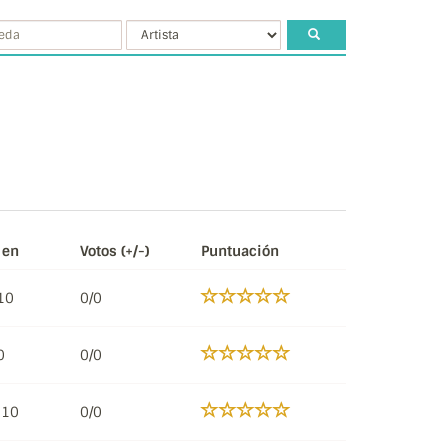
 en
Votos (+/-)
Puntuación
10
0/0
0
0/0
010
0/0