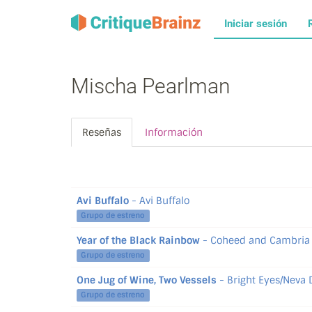
Iniciar sesión
Mischa Pearlman
Reseñas
Información
Avi Buffalo
- Avi Buffalo
Grupo de estreno
Year of the Black Rainbow
- Coheed and Cambria
Grupo de estreno
One Jug of Wine, Two Vessels
- Bright Eyes/Neva 
Grupo de estreno