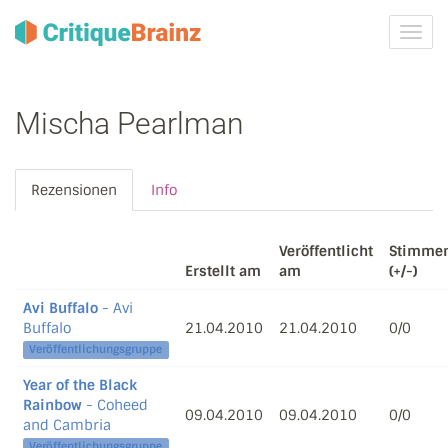
Navig
ein-/
Mischa Pearlman
Rezensionen
Info
Veröffentlicht
Stimme
Erstellt am
am
(+/-)
Avi Buffalo
- Avi
Buffalo
21.04.2010
21.04.2010
0/0
Veröffentlichungsgruppe
Year of the Black
Rainbow
- Coheed
09.04.2010
09.04.2010
0/0
and Cambria
Veröffentlichungsgruppe