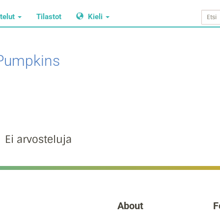
telut
Tilastot
Kieli
Pumpkins
Ei arvosteluja
About
F