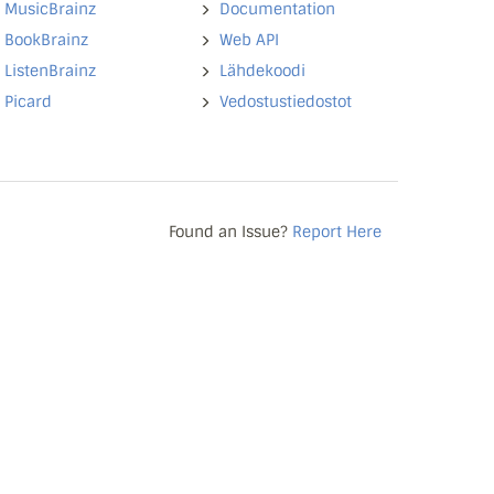
MusicBrainz
Documentation
BookBrainz
Web API
ListenBrainz
Lähdekoodi
Picard
Vedostustiedostot
Found an Issue?
Report Here