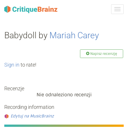
Przeł
nawig
Babydoll by
Mariah Carey
Napisz recenzję
Sign in
to rate!
Recenzje
Nie odnaleziono recenzji
Recording information
Edytuj na MusicBrainz