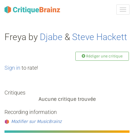
Activ
la
navig
Freya by
Djabe
&
Steve Hackett
Rédiger une critique
Sign in
to rate!
Critiques
Aucune critique trouvée
Recording information
Modifier sur MusicBrainz