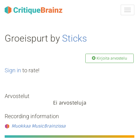
Vaih
navig
Groeispurt by
Sticks
Kirjoita arvostelu
Sign in
to rate!
Arvostelut
Ei arvosteluja
Recording information
Muokkaa MusicBrainzissa