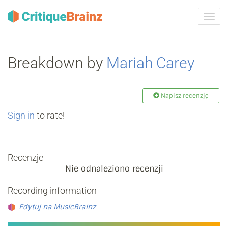
Przeł
nawig
Breakdown by
Mariah Carey
Napisz recenzję
Sign in
to rate!
Recenzje
Nie odnaleziono recenzji
Recording information
Edytuj na MusicBrainz