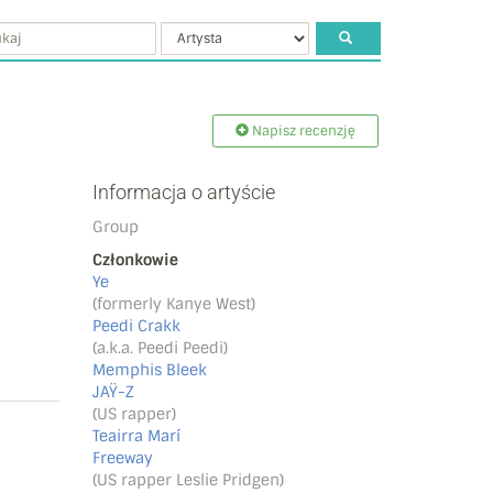
Napisz recenzję
Informacja o artyście
Group
Członkowie
Ye
(formerly Kanye West)
Peedi Crakk
(a.k.a. Peedi Peedi)
Memphis Bleek
JAŸ-Z
(US rapper)
Teairra Marí
Freeway
(US rapper Leslie Pridgen)