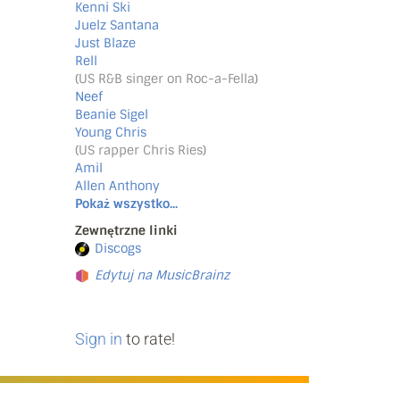
Kenni Ski
Juelz Santana
Just Blaze
Rell
(US R&B singer on Roc-a-Fella)
Neef
Beanie Sigel
Young Chris
(US rapper Chris Ries)
Amil
Allen Anthony
Pokaż wszystko...
Zewnętrzne linki
Discogs
Edytuj na MusicBrainz
Sign in
to rate!