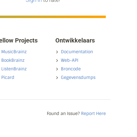
ellow Projects
Ontwikkelaars
MusicBrainz
Documentation
BookBrainz
Web-API
ListenBrainz
Broncode
Picard
Gegevensdumps
Found an Issue?
Report Here