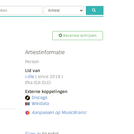
Recensie schrijven
Artiestinformatie
Person
Lid van
i‐dle
( since 2018 )
(fka (G)I‐DLE)
Externe koppelingen
Discogs
Wikidata
Aanpassen op MusicBrainz
Sign in
to rate!