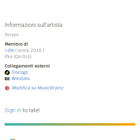
Informazioni sull'artista
Person
Membro di
i‐dle
( since 2018 )
(fka (G)I‐DLE)
Collegamenti esterni
Discogs
Wikidata
Modifica su MusicBrainz
Sign in
to rate!