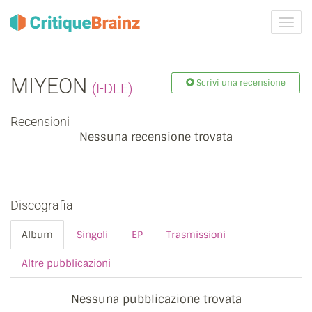
Attiva
navig
MIYEON
Scrivi una recensione
(I-DLE)
Recensioni
Nessuna recensione trovata
Discografia
Album
Singoli
EP
Trasmissioni
Altre pubblicazioni
Nessuna pubblicazione trovata