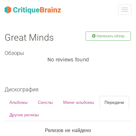
Toggl
navig
Great Minds
Написать обзор
Обзоры
No reviews found
Дискография
Альбомы
Синглы
Мини-альбомы
Передачи
Другие релизы
Релизов не найдено