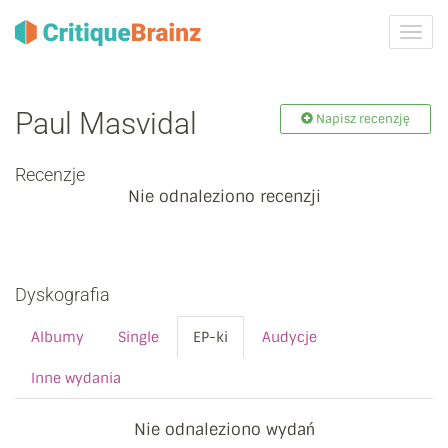
Przeł
nawig
Paul Masvidal
Napisz recenzję
Recenzje
Nie odnaleziono recenzji
Dyskografia
Albumy
Single
EP-ki
Audycje
Inne wydania
Nie odnaleziono wydań